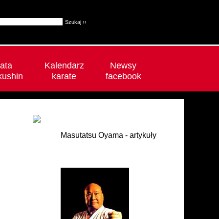
ata
Kalendarz
Newsy
kushin
karate
facebook
Masutatsu Oyama - artykuły