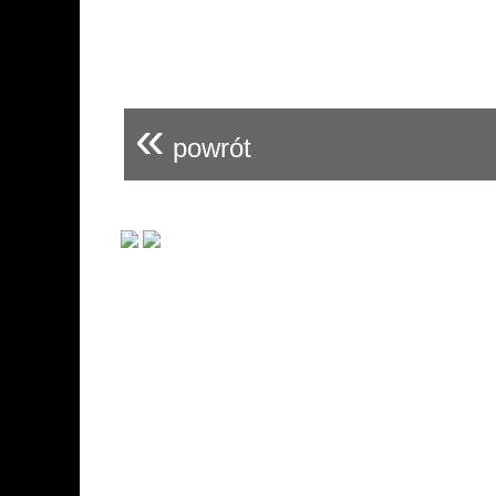
«
powrót