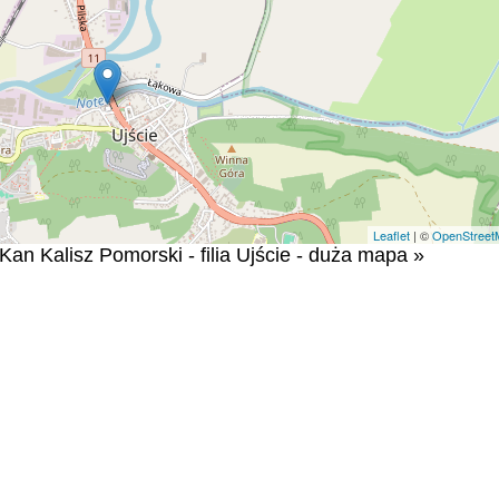
Leaflet
| ©
OpenStreet
an Kalisz Pomorski - filia Ujście - duża mapa »