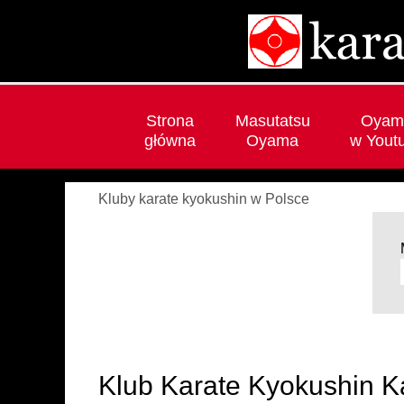
Strona
Masutatsu
Oyam
główna
Oyama
w Yout
Kluby karate kyokushin w Polsce
Klub Karate Kyokushin Kan