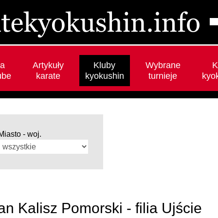
a
Artykuły
Kluby
Wybrane
K
ube
karate
kyokushin
turnieje
kyo
Miasto - woj.
 Kalisz Pomorski - filia Ujście