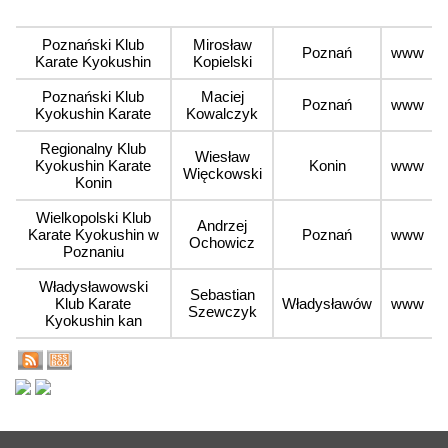
Poznański Klub
Mirosław
Poznań
www
Karate Kyokushin
Kopielski
Poznański Klub
Maciej
Poznań
www
Kyokushin Karate
Kowalczyk
Regionalny Klub
Wiesław
Kyokushin Karate
Konin
www
Więckowski
Konin
Wielkopolski Klub
Andrzej
Karate Kyokushin w
Poznań
www
Ochowicz
Poznaniu
Władysławowski
Sebastian
Klub Karate
Władysławów
www
Szewczyk
Kyokushin kan