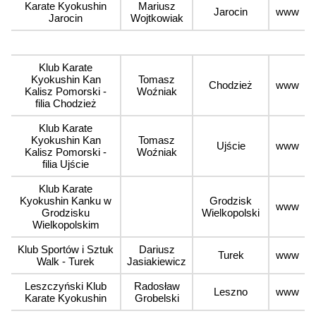
Karate Kyokushin
Mariusz
Jarocin
www
Jarocin
Wojtkowiak
Klub Karate
Kyokushin Kan
Tomasz
Chodzież
www
Kalisz Pomorski -
Woźniak
filia Chodzież
Klub Karate
Kyokushin Kan
Tomasz
Ujście
www
Kalisz Pomorski -
Woźniak
filia Ujście
Klub Karate
Kyokushin Kanku w
Grodzisk
www
Grodzisku
Wielkopolski
Wielkopolskim
Klub Sportów i Sztuk
Dariusz
Turek
www
Walk - Turek
Jasiakiewicz
Leszczyński Klub
Radosław
Leszno
www
Karate Kyokushin
Grobelski