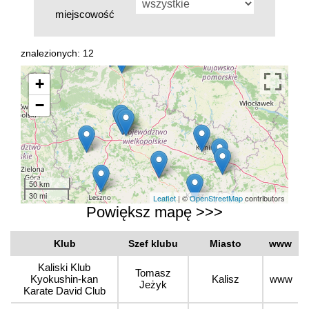
miejscowość
znalezionych: 12
+
−
50 km
30 mi
Leaflet
| ©
OpenStreetMap
contributors
Powiększ mapę >>>
Klub
Szef klubu
Miasto
www
Kaliski Klub
Tomasz
Kyokushin-kan
Kalisz
www
Jeżyk
Karate David Club