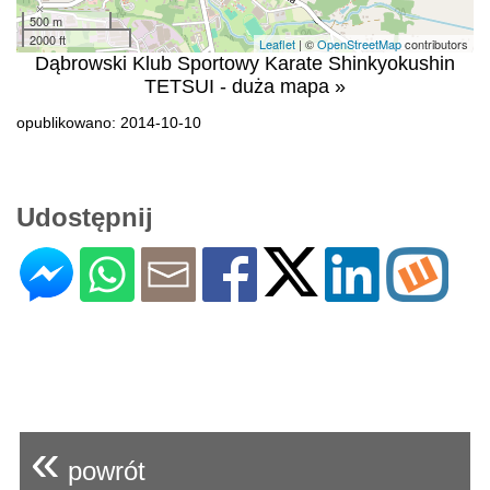
500 m
2000 ft
Leaflet
| ©
OpenStreetMap
contributors
Dąbrowski Klub Sportowy Karate Shinkyokushin
TETSUI - duża mapa »
opublikowano: 2014-10-10
Udostępnij
«
powrót