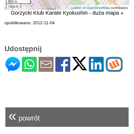
500 m
1000 ft
Leaflet
| ©
OpenStreetMap
contributors
Gorzycki Klub Karate Kyokushin - duża mapa »
opublikowano: 2012-11-04
Udostępnij
«
powrót