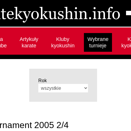
a
Artykuły
Kluby
Wybrane
K
ube
karate
kyokushin
turnieje
kyo
Rok
rnament 2005 2/4