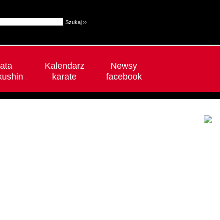
ata
Kalendarz
Newsy
kushin
karate
facebook