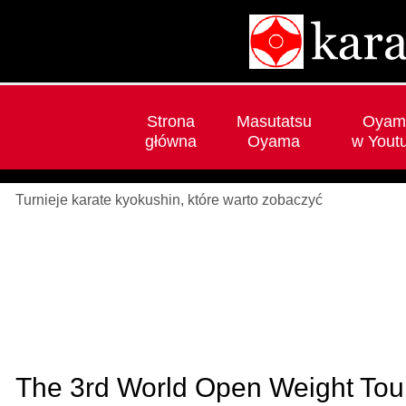
Strona
Masutatsu
Oyam
główna
Oyama
w Yout
Turnieje karate kyokushin, które warto zobaczyć
The 3rd World Open Weight Tou