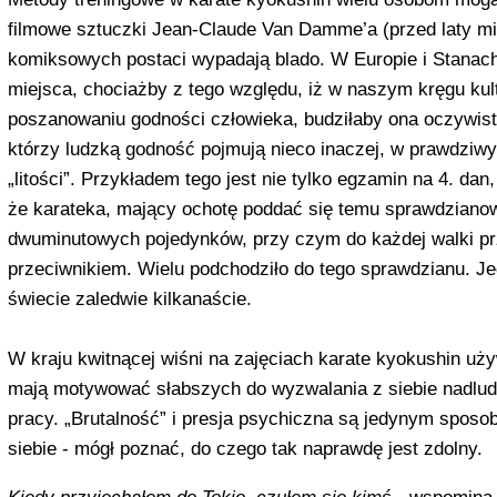
filmowe sztuczki Jean-Claude Van Damme’a (przed laty mist
komiksowych po­staci wypadają blado. W Europie i Stanac
miejsca, chociażby z tego względu, iż w naszym kręgu kul
poszanowaniu godności człowieka, bu­dziłaby ona oczywis
którzy ludzką godność pojmują nieco inaczej, w praw­dziw
„litości”. Przykładem tego jest nie tylko egzamin na 4. dan,
że karateka, mający ochotę poddać się temu sprawdzianowi,
dwuminutowych pojedynków, przy czym do każdej walki prz
przeciwnikiem. Wielu podchodziło do tego sprawdzianu. Jed
świecie zaledwie kilkanaście.
W kraju kwitnącej wiśni na zaję­ciach karate kyokushin uż
mają motywować słabszych do wyzwala­nia z siebie nadludz
pracy. „Brutalność” i presja psychiczna są je­dynym sposo
siebie - mógł po­znać, do czego tak naprawdę jest zdol­ny.