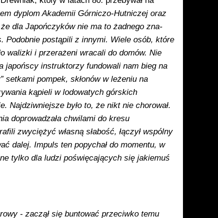
rewniak, któiy w latach 80. przebywał na
łem dyplom Akademii Górni­czo-Hutniczej oraz
, że dla Japończyków nie ma to żadnego zna­
s. Podobnie postąpili z innymi. Wiele osób, które
o walizki i przerażeni wracali do domów. Nie
a japońscy instruktorzy fundowali nam bieg na
ny” setkami pompek, skłonów w leżeniu na
ywania ką­pieli w lodowatych górskich
 Najdziwniejsze było to, że nikt nie chorował.
onia doprowadzała chwilami do kresu
rafili zwyciężyć własną słabość, łączył wspólny
wać dalej. Impuls ten popychał do mo­mentu, w
e tylko dla lu­dzi poświęcających się jakiemuś
owy - zaczął się buntować przeciwko temu