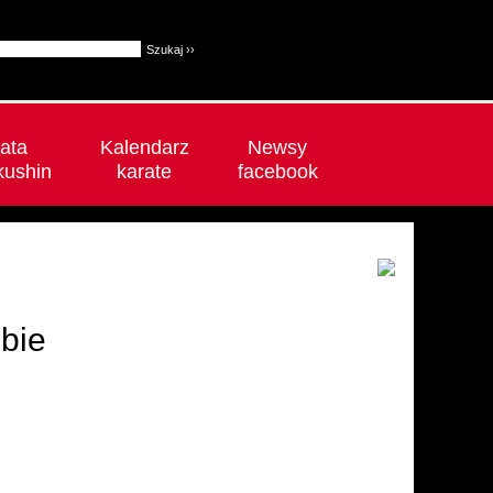
ata
Kalendarz
Newsy
kushin
karate
facebook
bie