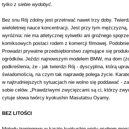
tylko z siebie wydobyć.
Bez snu Rój zdolny jest przetrwać nawet trzy doby. Twierdz
wieloletniej nauce koncentracji. Jest przy tym męż­czyzną,
wyróżnia: nie ma atletycznej sylwetki ani groźnego spoj­rze
komiksowych postaci rodem z komercji filmowej. Podobnie
Prowadzi prywatne przedsiębiorstwo zajmujące się produ
ogródków. Jeździ najnowszym modelem BMW, ma dom (żona
podkreślenia, że - jak twierdzi Rój - dyscyplina, którą upr
świadomością, na czym tak na­prawdę polega życie. Karate
w najtrudniejszych sytuacjach nie wolno się poddawać -
sobie ce­lów. „Prawdziwymi zwycięzcami są ci, którzy zwy
cytuje słowa twórcy kyokushin Masutatsu Oyamy.
BEZ LITOŚCI
Metody treningowe w karate kyokushin wielu osobom mogą