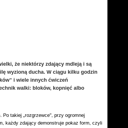
elki, że niektórzy zdający mdleją i są
hwilę wyzioną ducha. W ciągu kilku godzin
ków" i wiele innych ćwiczeń
hnik walki: bloków, kop­nięć albo
. Po takiej „rozgrzewce", przy ogromnej
em, każdy zdający demonstruje pokaz form, czyli