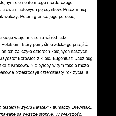
 Kolejnym elementem tego morderczego
sięciu dwuminutowych pojedynków. Przez mniej
jak walczy. Potem granice jego percepcji
skie­go wtajemniczenia wśród ludzi
Polakiem, który po­myślnie zdołał go przejść,
an ten zaliczy­ło czterech kolejnych naszych
rzysztof Boro­wiec z Kielc, Eugeniusz Dadzibug
ka z Krakowa. Nie byłoby w tym fakcie może
panowie przekroczyli czterdziesty rok życia, a
 testem w życiu kara­teki
- tłumaczy Drewniak..
znawane są wyższe stopnie. W większości