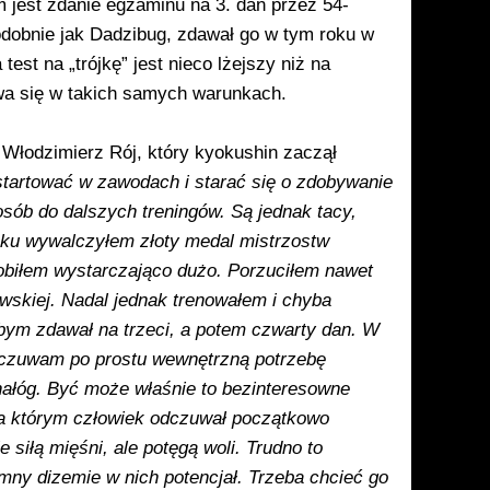
 jest zdanie egzaminu na 3. dan przez 54-
odobnie jak Dadzibug, zdawał go w tym roku w
st na „trój­kę” jest nieco lżejszy niż na
wa się w takich samych warun­kach.
 Włodzimierz Rój, który kyokushin zaczął
tar­tować w zawodach i starać się o zdoby­wanie
sób do dal­szych treningów. Są jednak tacy,
roku wywalczyłem złoty medal mistrzostw
robiłem wy­starczająco dużo. Porzuciłem nawet
owskiej. Nadal jednak trenowałem i chyba
e­bym zdawał na trzeci, a potem czwarty dan. W
dczuwam po pro­stu wewnętrzną potrzebę
 nałóg. Być może właśnie to bezinte­resowne
na którym człowiek odczuwał początkowo
 siłą mięśni, ale potęgą woli. Trudno to
omny dizemie w nich potencjał. Trzeba chcieć go