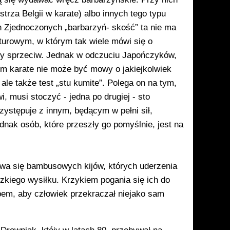
rza Belgii w karate) al­bo innych tego typu
h Zjednoczonych „barbarzyń- skość” ta nie ma
tu­rowym, w którym tak wiele mówi się o
ty sprzeciw. Jednak w odczuciu Japończyków,
ym karate nie może być mowy o ja­kiejkolwiek
 ale tak­że test „stu kumite”. Polega on na tym,
 musi stoczyć - jedna po drugiej - sto
ystępuje z innym, będącym w pełni sił,
nak osób, któ­re przeszły go pomyślnie, jest na
ywa się bam­busowych kijów, których uderzenia
kiego wysiłku. Krzy­kiem pogania się ich do
bem, aby człowiek prze­kraczał niejako sam