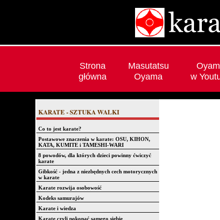
Strona
Masutatsu
Oyam
główna
Oyama
w Yout
KARATE - SZTUKA WALKI
Co to jest karate?
Postawowe znaczenia w karate: OSU, KIHON,
KATA, KUMITE i TAMESHI-WARI
8 powodów, dla których dzieci powinny ćwiczyć
karate
Gibkość - jedna z niezbędnych cech motorycznych
w karate
Karate rozwija osobowość
Kodeks samurajów
Karate i wiedza
Karate czyli pokonać samego siebie