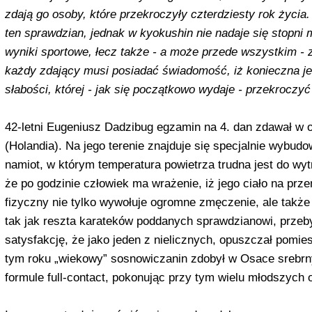
zdają go osoby, które prze­kroczyły czterdziesty rok życ
ten sprawdzian, jednak w kyokushin nie na­daje się stopni
wyniki sportowe, łecz także - a może przede wszystkim - z
każdy zdający musi posiadać świa­domość, iż konieczna j
słabości, której - jak się początkowo wydaje - przekroczyć
42-letni Eugeniusz Dadzibug egza­min na 4. dan zdawał w 
(Holandia). Na jego terenie znajduje się specjalnie wybu
namiot, w którym temperatura powietrza trud­na jest do wyt
że po godzinie człowiek ma wrażenie, iż jego ciało na przem
fizyczny nie tylko wywołuje ogromne zmęczenie, ale także t
tak jak reszta karateków poddanych sprawdzianowi, przebyw
satys­fakcję, że jako jeden z nielicznych, opuszczał pomie
tym roku „wie­kowy” sosnowiczanin zdobył w Osace srebrn
formule full-contact, po­konując przy tym wielu młodszych