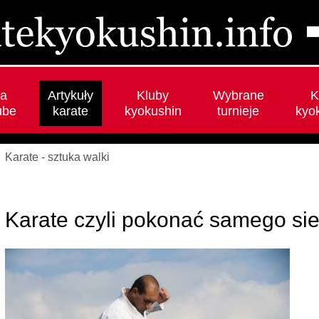
a
Artykuły
Kluby
Wybrane
K
ube
karate
kyokushin
turnieje
kyo
Karate - sztuka walki
Karate czyli pokonać samego sie