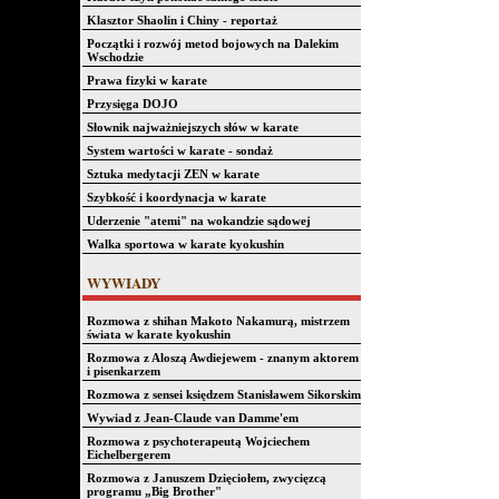
Klasztor Shaolin i Chiny - reportaż
Początki i rozwój metod bojowych na Dalekim
Wschodzie
Prawa fizyki w karate
Przysięga DOJO
Słownik najważniejszych słów w karate
System wartości w karate - sondaż
Sztuka medytacji ZEN w karate
Szybkość i koordynacja w karate
Uderzenie "atemi" na wokandzie sądowej
Walka sportowa w karate kyokushin
WYWIADY
Rozmowa z shihan Makoto Nakamurą, mistrzem
świata w karate kyokushin
Rozmowa z Aloszą Awdiejewem - znanym aktorem
i pisenkarzem
Rozmowa z sensei księdzem Stanisławem Sikorskim
Wywiad z Jean-Claude van Damme'em
Rozmowa z psychoterapeutą Wojciechem
Eichelbergerem
Rozmowa z Januszem Dzięciołem, zwycięzcą
programu „Big Brother"