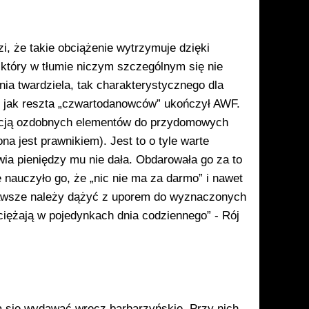
i, że takie ob­ciążenie wytrzymuje dzięki
 który w tłumie niczym szczegól­nym się nie
nia twardziela, tak charakterystycz­nego dla
 jak resz­ta „czwartodanowców” ukończył AWF.
kcją ozdobnych ele­mentów do przydomowych
 jest prawnikiem). Jest to
o tyle warte
a­wia pieniędzy mu nie dała. Obdarowała go za to
 nauczyło go, że „nic nie ma za darmo” i nawet
 zawsze należy dążyć z uporem do wyznaczonych
ciężają w pojedynkach dnia codziennego” - Rój
 się wydawać wręcz barbarzyńskie. Przy nich