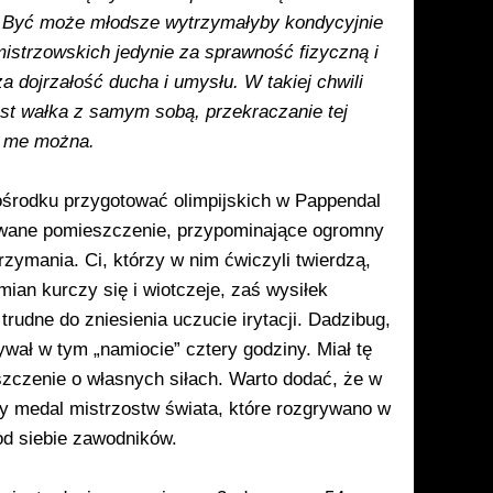
ia. Być może młodsze wytrzymałyby kondycyjnie
 mistrzowskich jedynie za sprawność fizyczną i
a dojrzałość ducha i umysłu. W takiej chwili
est wałka z samym sobą, przekraczanie tej
me można.
ośrodku przy­gotować olimpijskich w Pappendal
dowane pomieszcze­nie, przypominające ogromny
rzymania. Ci, którzy w nim ćwiczyli twierdzą,
ian kurczy się i wiotczeje, zaś wy­siłek
rudne do zniesienia uczucie irytacji. Dadzibug,
ał w tym „na­miocie” cztery godziny. Miał tę
szczenie o własnych si­łach. Warto dodać, że w
y medal mistrzostw świata, które rozgrywano w
od siebie zawodników.