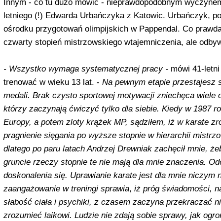
Innym - co tu du­żo mówić - nieprawdopodobnym wy­czynem
letniego (!) Edwarda Urbań­czyka z Katowic. Urbańczyk, p
ośrodku przygotowań olimpijskich w Pappendal. Co prawda te
czwarty sto­pień mistrzowskiego wtajemniczenia, ale odby
- Wszystko wymaga systematycznej pracy -
mówi 41-letni
trenować w wieku 13 lat. -
Na pewnym etapie przestajesz s
medali. Brak czysto sportowej motywacji zniechęca wiele o
którzy zaczynają ćwiczyć tylko dla siebie. Kiedy w 1987 
Europy, a potem zloty krążek MP, sądziłem, iż w karate z
pra­gnienie sięgania po wyższe stopnie w hierarchii mistrz
dlatego po paru la­tach Andrzej Drewniak zachęcił mnie, ż
gruncie rzeczy stopnie te nie mają dla mnie znaczenia. O
doskonalenia się. Uprawianie karate jest dla mnie ni­czym
zaangażowanie w treningi sprawia
,
iż próg świadomości, 
słabość ciała i psychiki, z czasem zaczyna prze­kraczać nie
zrozumieć laikowi. Ludzie nie zdają sobie sprawy, jak ogr