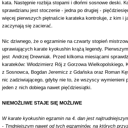
kata. Następnie rozbija stopami i dłońmi sosnowe deski.
sprawdzia­nu jest stoczenie - jedna po drugiej - pięćdzie
więcej pierwszych piętnaście karateka kontroluje, z kim i 
zaczynają się zacierać.
N
ic dziwnego, że o egzaminie na czwarty stopień mistrzow
uprawiających karate kyokushin krążą legendy. Pierwszym 
jest Andrzej Drewniak. Przed kilko­ma miesiącami sprawdzi
karateków: Włodzimierz Rój z Gorzo­wa Wielkopolskiego, K
z Sosnowca, Bogdan Jeremicz z Gdań­ska oraz Roman Kęs
nic zadziwia­jącego, gdyby nie to, że wszyscy wymie­nieni 
jeden z nich dobiega nawet pięćdziesiątki.
NIEMOŻLIWE STAJE SIĘ MOŻLIWE
W karate kyokushin egzamin na 4. dan jest najtrudniejszym
-
Tmdniejszym nawet od tych egzaminów, na których przy