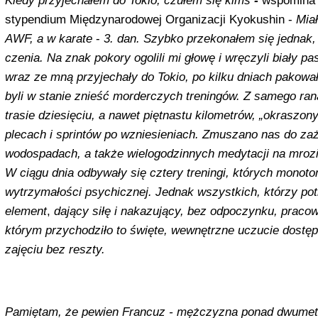
Kiedy przyjechałem do Tokio, czułem się kimś
-
wspomina D
stypendium Międzynarodowej Organizacji Kyoku­shin -
Mia
AWF, a w karate
-
3. dan. Szybko przekonałem się jednak
czenia. Na znak pokory ogolili mi głowę i wręczyli biały pa
wraz ze mną przyjechały do Tokio, po kilku dniach pa­kował
byli w stanie znieść morder­czych treningów. Z samego ran
trasie dziesięciu, a nawet piętnastu kilometrów, „okraszo
plecach i sprintów po wzniesie­niach. Zmuszano nas do zaż
wodospadach, a także wielogodzinnych medytacji na mrozie.
W ciągu dnia od­bywały się cztery treningi, których mono­t
wytrzymałości psychicznej. Jednak wszyst­kich, którzy pot
element
,
dający siłę i nakazujący, bez odpoczynku, praco­
którym przychodziło to święte, wewnętrzne uczucie dostępn
zajęciu bez reszty.
Pamiętam, że pewien Francuz - mężczyzna ponad dwumetr