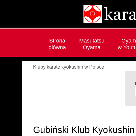
Strona
Masutatsu
Oyam
główna
Oyama
w Yout
Kluby karate kyokushin w Polsce
Gubiński Klub Kyokushin