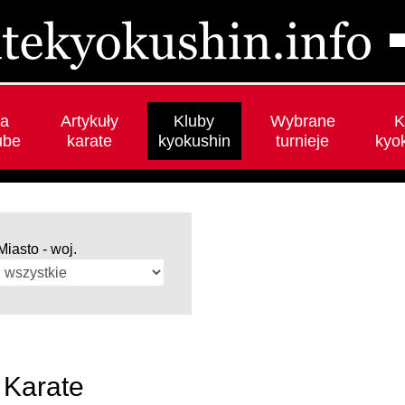
a
Artykuły
Kluby
Wybrane
K
ube
karate
kyokushin
turnieje
kyo
Miasto - woj.
 Karate