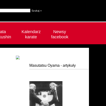
ata
Kalendarz
Newsy
kushin
karate
facebook
Masutatsu Oyama - artykuły