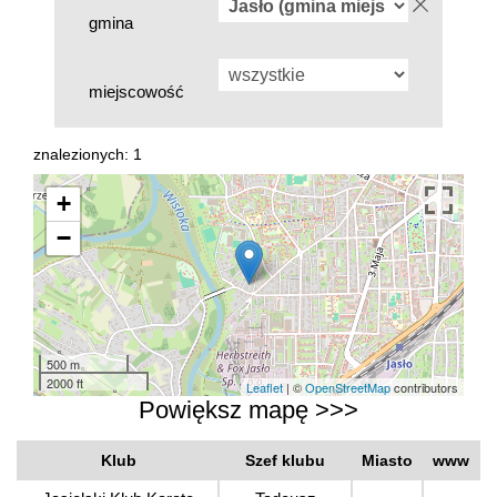
gmina
miejscowość
znalezionych: 1
+
−
500 m
2000 ft
Leaflet
| ©
OpenStreetMap
contributors
Powiększ mapę >>>
Klub
Szef klubu
Miasto
www