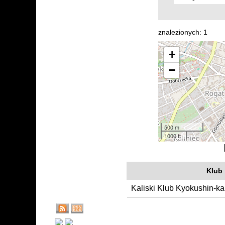
znalezionych: 1
+
−
500 m
1000 ft
Klub
Kaliski Klub Kyokushin-k