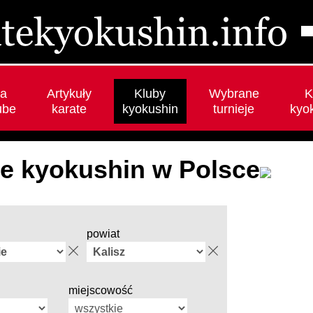
a
Artykuły
Kluby
Wybrane
K
ube
karate
kyokushin
turnieje
kyo
te kyokushin w Polsce
powiat
miejscowość