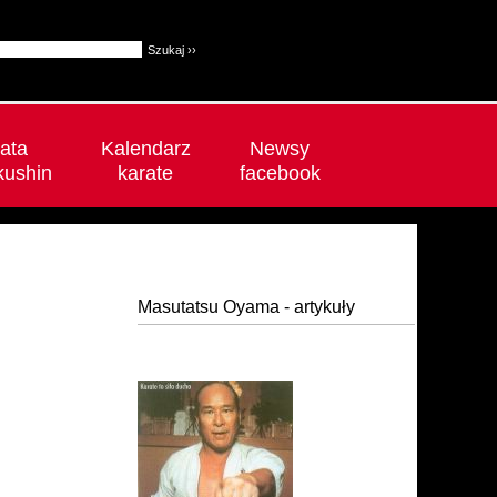
ata
Kalendarz
Newsy
kushin
karate
facebook
Masutatsu Oyama - artykuły