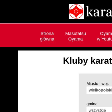
Strona
Masutatsu
Oyam
główna
Oyama
w Yout
Kluby kara
Miasto - woj.
gmina