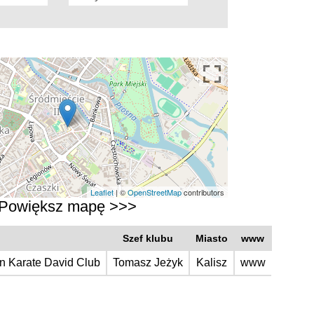
Leaflet
| ©
OpenStreetMap
contributors
Powiększ mapę >>>
Szef klubu
Miasto
www
an Karate David Club
Tomasz Jeżyk
Kalisz
www