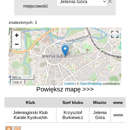
miejscowość
znalezionych: 1
+
−
500 m
1000 ft
Leaflet
| ©
OpenStreetMap
contributors
Powiększ mapę >>>
Klub
Szef klubu
Miasto
www
Jeleniogórski Klub
Krzysztof
Jelenia
www
Karate Kyokushin
Burkiewicz
Góra