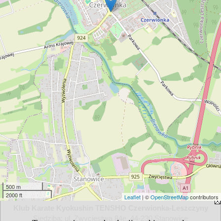
500 m
2000 ft
Leaflet
| ©
OpenStreetMap
contributors
Klub Karate Kyokushin TENSHO Czerwionka-Leszczyny
Siedziba: ul. Zwycięstwa 84e, 44-230 Stanowice