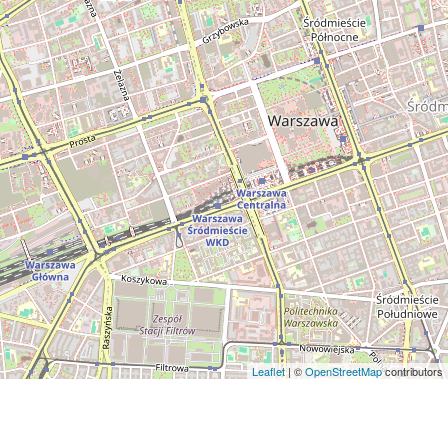
Leaflet
| ©
OpenStreetMap
contributors