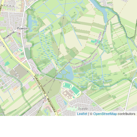
Leaflet
| ©
OpenStreetMap
contributors