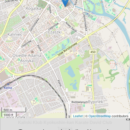
500 m
1000 ft
Leaflet
| ©
OpenStreetMap
contributors
Kaliski Klub Kyokushin-kan Karate David Club
Treningi: